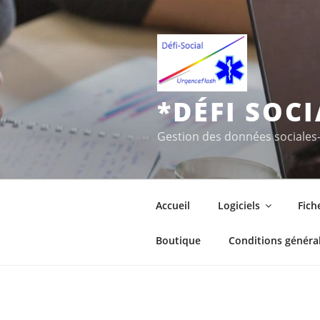
Aller
au
contenu
principal
*DÉFI SOC
Gestion des données sociales
Accueil
Logiciels
Fich
Boutique
Conditions général