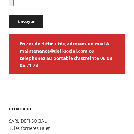
En cas de difficultés, adressez un mail à
maintenance@defi-social.com ou
téléphonez au portable d’astreinte 06 08
05 71 73
CONTACT
SARL DEFI-SOCIAL
1, les forrières Huet